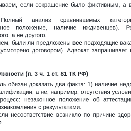
ваем, если сокращение было фиктивным, а в
лный анализ сравниваемых категорий
йное положение, наличие иждивенцев). Р
го, а не другого.
ем, были ли предложены
все
подходящие вака
дусмотрено договором). Адвокат запрашивает
ности (п. 3 ч. 1 ст. 81 ТК РФ)
ь обязан доказать два факта: 1) наличие недо
лификации, а не, например, отсутствия услови
цесс: незаконное положение об аттестации
ознакомления с результатами.
ли несоответствие возникло по причине здор
о.