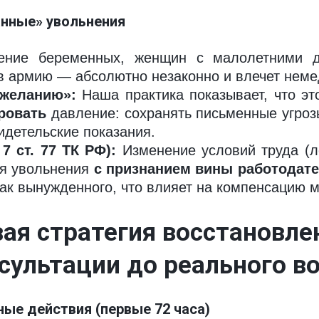
анные» увольнения
ние беременных, женщин с малолетними де
в армию — абсолютно незаконно и влечет неме
 желанию»:
Наша практика показывает, что эт
ровать
давление: сохранять письменные угрозы
видетельские показания.
7 ст. 77 ТК РФ):
Изменение условий труда (ло
ля увольнения
с признанием вины работодат
ак вынужденного, что влияет на компенсацию м
ая стратегия восстановлени
сультации до реального 
ные действия (первые 72 часа)