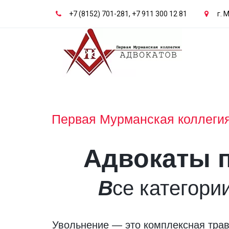
+7 (8152) 701-281
,
+7 911 300 12 81
г. 
Первая Мурманская коллегия
Адвокаты п
В
се категори
Увольнение — это комплексная трав