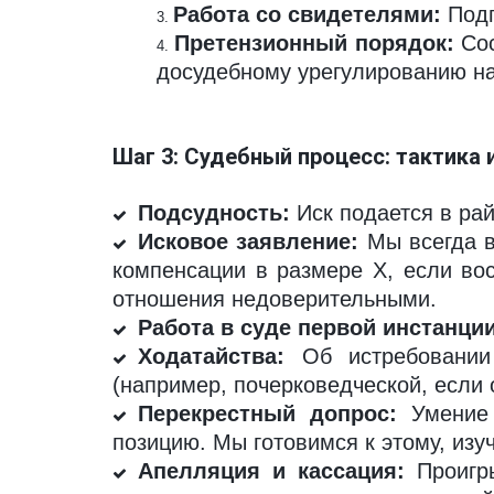
Работа со свидетелями:
Подг
Претензионный порядок:
Сос
досудебному урегулированию на 
Шаг 3: Судебный процесс: тактика 
Подсудность:
Иск подается в ра
Исковое заявление:
Мы всегда в
компенсации в размере Х, если во
отношения недоверительными.
Работа в суде первой инстанции
Ходатайства:
Об истребовании 
(например, почерковедческой, если 
Перекрестный допрос:
Умение 
позицию. Мы готовимся к этому, из
Апелляция и кассация:
Проигры