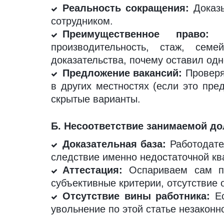
Реальность сокращения:
Доказы
сотрудником.
Преимущественное право:
По
производительность, стаж, семе
доказательства, почему оставил одно
Предложение вакансий:
Проверя
в других местностях (если это пре
скрытые варианты.
Б. Несоответствие занимаемой долж
Доказательная база:
Работодател
следствие именно недостаточной ква
Аттестация:
Оспариваем сам про
субъективные критерии, отсутствие 
Отсутствие вины работника:
Ес
увольнение по этой статье незаконн