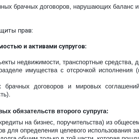
ных брачных договоров, нарушающих баланс ин
ащиты прав:
остью и активами супругов:
ъекты недвижимости, транспортные средства, 
разделе имущества с отсрочкой исполнения 
х брачных договоров и мировых соглашени
ть).
ых обязательств второго супруга:
кредиты на бизнес, поручительства) из общесе
ов для определения целевого использования з
долга общим только в той части, которая пошл