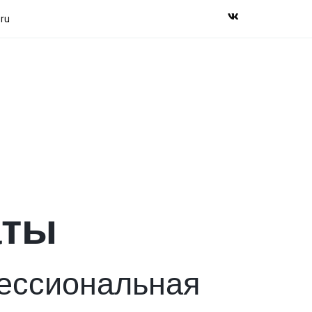
ru
аты
ссиональная 