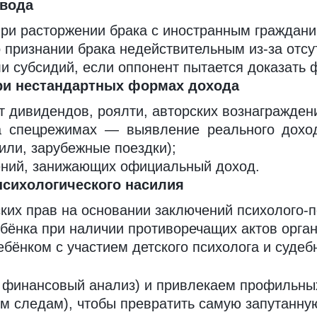
звода
при расторжении брака с иностранным граждан
признании брака недействительным из-за отсу
и субсидий, если оппонент пытается доказать 
при нестандартных формах дохода
т дивидендов, роялти, авторских вознагражден
 спецрежимах — выявление реального доход
или, зарубежные поездки);
ений, занижающих официальный доход.
психологического насилия
ких прав на основании заключений психолого-п
бёнка при наличии противоречащих актов орган
бёнком с участием детского психолога и судеб
финансовый анализ) и привлекаем профильных 
м следам), чтобы превратить самую запутанну