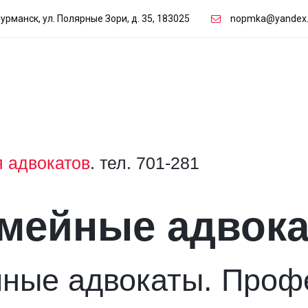
Мурманск
,
ул. Полярные Зори, д. 35
,
183025
nopmka@yandex.
 адвокатов
. тел. 701-281
мейные адвок
ные адвокаты. Профе