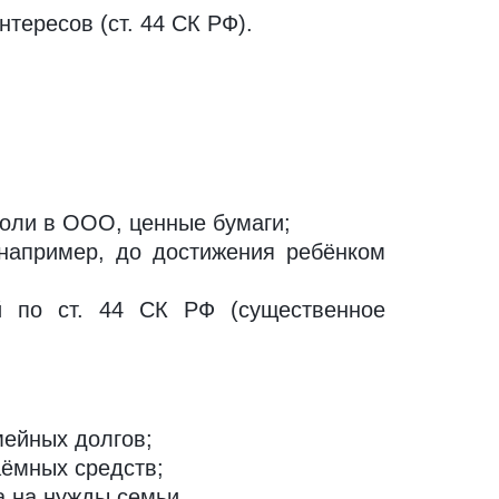
тересов (ст. 44 СК РФ).
доли в ООО, ценные бумаги;
(например, до достижения ребёнком
й по ст. 44 СК РФ (существенное
мейных долгов;
аёмных средств;
а на нужды семьи.